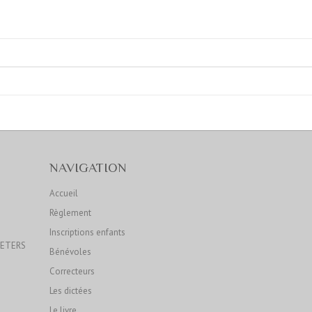
NAVIGATION
Accueil
Règlement
Inscriptions enfants
OETERS
Bénévoles
Correcteurs
Les dictées
Le livre