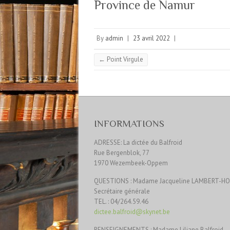
Province de Namur
By
admin
|
23 avril 2022
|
←
Point Virgule
INFORMATIONS
ADRESSE: La dictée du Balfroid
Rue Bergenblok, 77
1970 Wezembeek-Oppem
QUESTIONS : Madame Jacqueline LAMBERT-H
Secrétaire générale
TEL. : 04/264.59.46
dictee.balfroid@skynet.be
RENSEIGNEMENTS : Madame Liliane Balfroid –