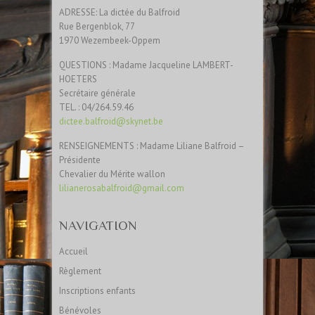
ADRESSE: La dictée du Balfroid
Rue Bergenblok, 77
1970 Wezembeek-Oppem
QUESTIONS : Madame Jacqueline LAMBERT-
HOETERS
Secrétaire générale
TEL. : 04/264.59.46
dictee.balfroid@skynet.be
RENSEIGNEMENTS : Madame Liliane Balfroid –
Présidente
Chevalier du Mérite wallon
lilianerosabalfroid@gmail.com
NAVIGATION
Accueil
Règlement
Inscriptions enfants
Bénévoles