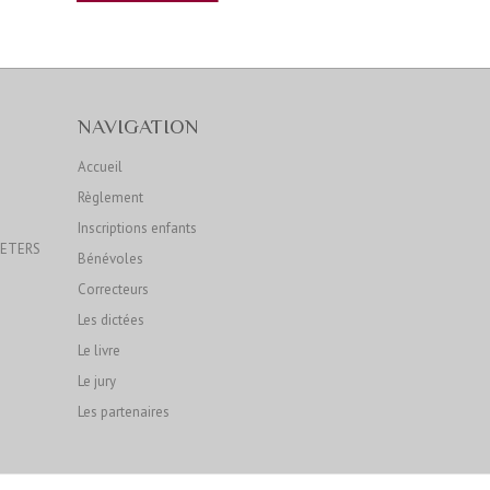
NAVIGATION
Accueil
Règlement
Inscriptions enfants
OETERS
Bénévoles
Correcteurs
Les dictées
Le livre
Le jury
Les partenaires