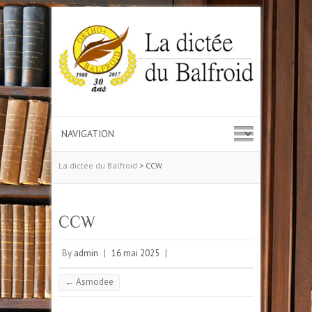
La dictée du Balfroid
>
CCW
CCW
By
admin
|
16 mai 2025
|
←
Asmodee