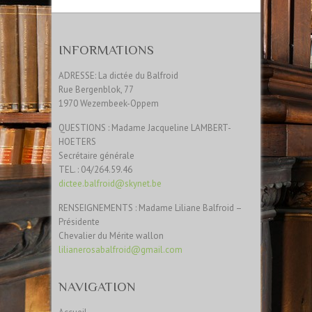
INFORMATIONS
ADRESSE: La dictée du Balfroid
Rue Bergenblok, 77
1970 Wezembeek-Oppem
QUESTIONS : Madame Jacqueline LAMBERT-
HOETERS
Secrétaire générale
TEL. : 04/264.59.46
dictee.balfroid@skynet.be
RENSEIGNEMENTS : Madame Liliane Balfroid –
Présidente
Chevalier du Mérite wallon
lilianerosabalfroid@gmail.com
NAVIGATION