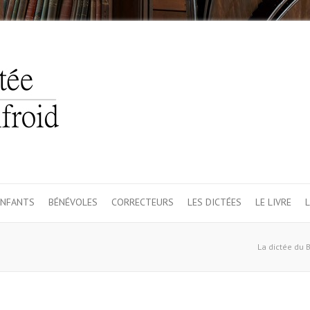
ENFANTS
BÉNÉVOLES
CORRECTEURS
LES DICTÉES
LE LIVRE
L
La dictée du B