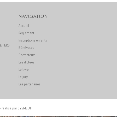
NAVIGATION
Accueil
Règlement
Inscriptions enfants
OETERS
Bénévoles
Correcteurs
Les dictées
Le livre
Le jury
Les partenaires
 réalisé par
SYSMEDIT