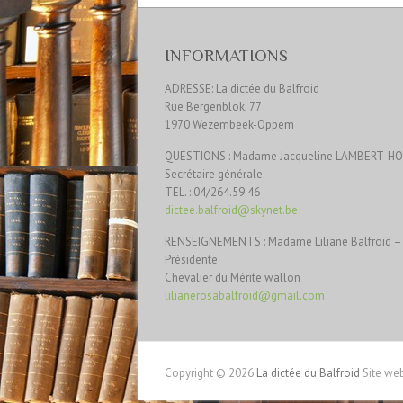
INFORMATIONS
ADRESSE: La dictée du Balfroid
Rue Bergenblok, 77
1970 Wezembeek-Oppem
QUESTIONS : Madame Jacqueline LAMBERT-H
Secrétaire générale
TEL. : 04/264.59.46
dictee.balfroid@skynet.be
RENSEIGNEMENTS : Madame Liliane Balfroid –
Présidente
Chevalier du Mérite wallon
lilianerosabalfroid@gmail.com
Copyright © 2026
La dictée du Balfroid
Site web