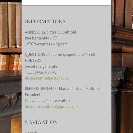
INFORMATIONS
ADRESSE: La dictée du Balfroid
Rue Bergenblok, 77
1970 Wezembeek-Oppem
QUESTIONS : Madame Jacqueline LAMBERT-
HOETERS
Secrétaire générale
TEL. : 04/264.59.46
dictee.balfroid@skynet.be
RENSEIGNEMENTS : Madame Liliane Balfroid –
Présidente
Chevalier du Mérite wallon
lilianerosabalfroid@gmail.com
NAVIGATION