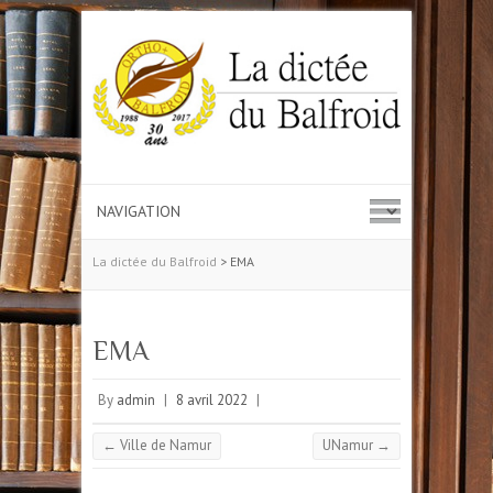
La dictée du Balfroid
>
EMA
EMA
By
admin
|
8 avril 2022
|
←
Ville de Namur
UNamur
→