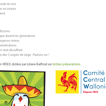
mode du noir
as un oiseau
ttend
 flocons
que durent les générations
ngeons mieux
vendications
n vent décoiffant
ais des Congrès de Liège :
Parlons-en !
n VIDEO, dictées par Liliane Balfroid sur
dictées préparatoires