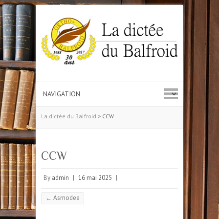
La dictée du Balfroid
>
CCW
CCW
By
admin
|
16 mai 2025
|
←
Asmodee