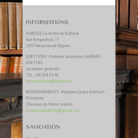
INFORMATIONS
ADRESSE: La dictée du Balfroid
Rue Bergenblok, 77
1970 Wezembeek-Oppem
QUESTIONS : Madame Jacqueline LAMBERT-
HOETERS
Secrétaire générale
TEL. : 04/264.59.46
dictee.balfroid@skynet.be
RENSEIGNEMENTS : Madame Liliane Balfroid –
Présidente
Chevalier du Mérite wallon
lilianerosabalfroid@gmail.com
NAVIGATION